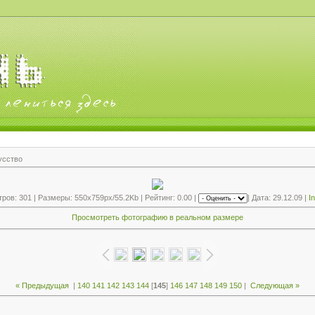
усство
ов: 301 | Размеры: 550x759px/55.2Kb | Рейтинг: 0.00 |
| Дата: 29.12.09 |
I
Просмотреть фотографию в реальном размере
« Предыдущая
|
140
141
142
143
144
[
145
]
146
147
148
149
150
|
Следующая »