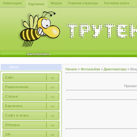
Навигация:
Форум
Главная страница
Гостевая книга
Картинки
Меню
Начало
»
Фотоальбом
»
Демотиваторы
» Иск
Сайт
Просмотр
Развлечения
Статьи
Картинки
Софт и игры
Обзоры
18+