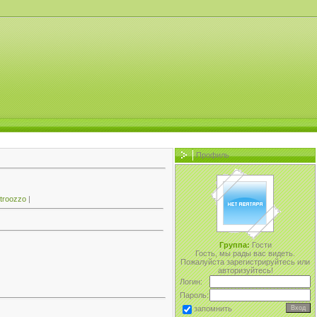
Профиль
ntroozzo
|
Группа:
Гости
Гость, мы рады вас видеть.
Пожалуйста зарегистрируйтесь или
авторизуйтесь!
Логин:
Пароль:
запомнить