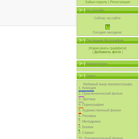
Забыл пароль
|
Регистрация
Кто Онлайн
Сейчас на сайте:
Сегодня заходили:
Последние Фотографии
[
Нарисовать граффити
]
[
Добавить фото
]
Комментарии
Опрос
Любимый жанр кинематографа
1.
Комедия
2.
Приключенческий фильм
3.
Эротика
4.
Порнография
5.
Художественный фильм
6.
Реклама
7.
Мелодрама
8.
Боевик
9.
Сериал
10.
Документальный фильм