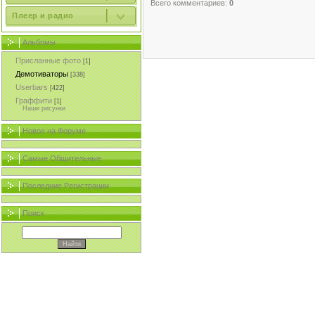
Всего комментариев:
0
Плеер и радио
Альбомы
Присланные фото
[1]
Демотиваторы
[338]
Userbars
[422]
Граффити
[1]
Наши рисунки
Новое на Форуме
Самые Общительные
Последние Регистрации
Поиск