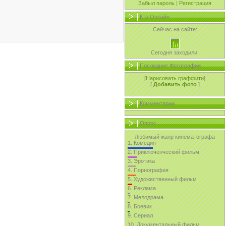
Забыл пароль
|
Регистрация
Кто Онлайн
Сейчас на сайте:
Сегодня заходили:
Последние Фотографии
[
Нарисовать граффити
]
[
Добавить фото
]
Комментарии
Опрос
Любимый жанр кинематографа
1.
Комедия
2.
Приключенческий фильм
3.
Эротика
4.
Порнография
5.
Художественный фильм
6.
Реклама
7.
Мелодрама
8.
Боевик
9.
Сериал
10.
Документальный фильм