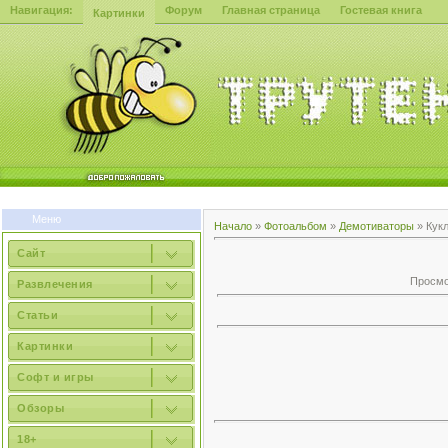
Навигация:
Форум
Главная страница
Гостевая книга
Картинки
Меню
Начало
»
Фотоальбом
»
Демотиваторы
» Кук
Сайт
Просмот
Развлечения
Статьи
Картинки
Софт и игры
Обзоры
18+