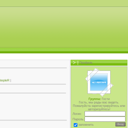
Профиль
tepleR
|
Группа:
Гости
Гость, мы рады вас видеть.
Пожалуйста зарегистрируйтесь или
авторизуйтесь!
Логин:
Пароль:
запомнить