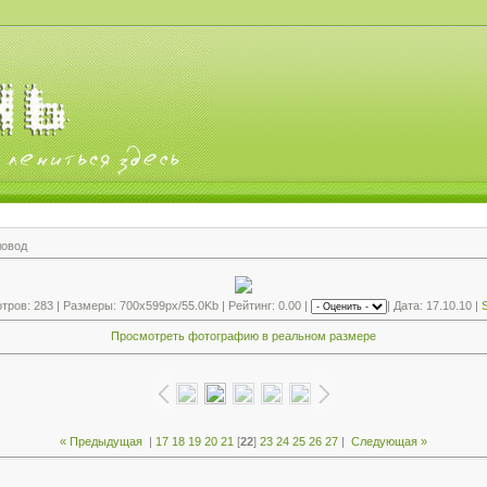
ловод
ров: 283 | Размеры: 700x599px/55.0Kb | Рейтинг: 0.00 |
| Дата: 17.10.10 |
S
Просмотреть фотографию в реальном размере
« Предыдущая
|
17
18
19
20
21
[
22
]
23
24
25
26
27
|
Следующая »