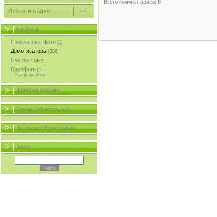
Всего комментариев:
0
Плеер и радио
Альбомы
Присланные фото
[1]
Демотиваторы
[338]
Userbars
[422]
Граффити
[1]
Наши рисунки
Новое на Форуме
Самые Общительные
Последние Регистрации
Поиск