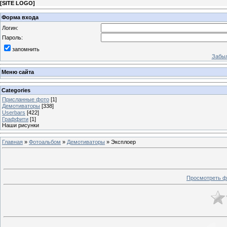
[
SITE LOGO
]
Форма входа
Логин:
Пароль:
запомнить
Забыл
Меню сайта
Categories
Присланные фото
[1]
Демотиваторы
[338]
Userbars
[422]
Граффити
[1]
Наши рисунки
Главная
»
Фотоальбом
»
Демотиваторы
» Эксплоер
Просмотреть ф