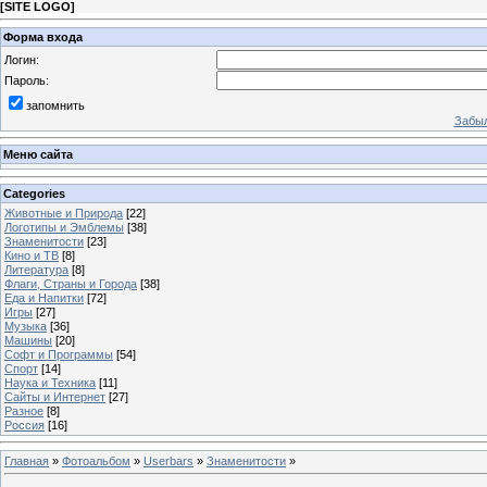
[
SITE LOGO
]
Форма входа
Логин:
Пароль:
запомнить
Забыл
Меню сайта
Categories
Животные и Природа
[22]
Логотипы и Эмблемы
[38]
Знаменитости
[23]
Кино и ТВ
[8]
Литература
[8]
Флаги, Страны и Города
[38]
Еда и Напитки
[72]
Игры
[27]
Музыка
[36]
Машины
[20]
Софт и Программы
[54]
Спорт
[14]
Наука и Техника
[11]
Сайты и Интернет
[27]
Разное
[8]
Россия
[16]
Главная
»
Фотоальбом
»
Userbars
»
Знаменитости
»