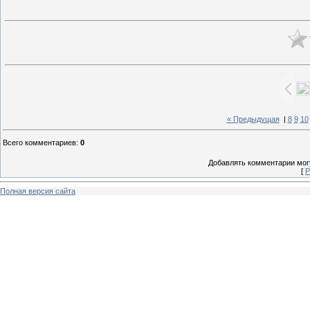
« Предыдущая
|
8
9
10
Всего комментариев
:
0
Добавлять комментарии могу
[
Р
Полная версия сайта