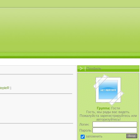
Профиль
tepleR
|
Группа:
Гости
Гость, мы рады вас видеть.
Пожалуйста зарегистрируйтесь или
авторизуйтесь!
Логин:
Пароль:
запомнить