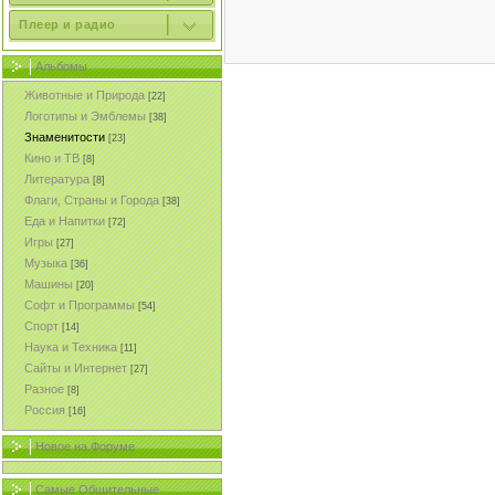
Плеер и радио
Альбомы
Животные и Природа
[22]
Логотипы и Эмблемы
[38]
Знаменитости
[23]
Кино и ТВ
[8]
Литература
[8]
Флаги, Страны и Города
[38]
Еда и Напитки
[72]
Игры
[27]
Музыка
[36]
Машины
[20]
Софт и Программы
[54]
Спорт
[14]
Наука и Техника
[11]
Сайты и Интернет
[27]
Разное
[8]
Россия
[16]
Новое на Форуме
Самые Общительные