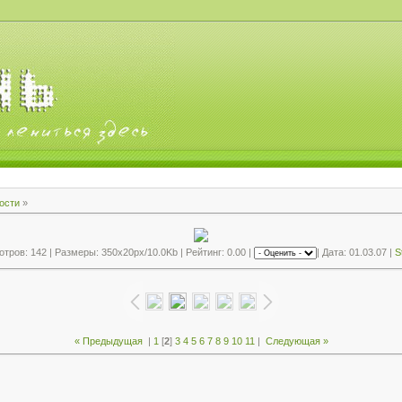
ости
»
тров: 142 | Размеры: 350x20px/10.0Kb | Рейтинг: 0.00 |
| Дата: 01.03.07 |
S
« Предыдущая
|
1
[
2
]
3
4
5
6
7
8
9
10
11
|
Следующая »