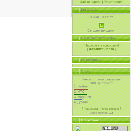
Забыл пароль
|
Регистрация
Кто Онлайн
Сейчас на сайте:
Сегодня заходили:
Последние Фотографии
[
Нарисовать граффити
]
[
Добавить фото
]
Комментарии
Опрос
Какой сотовой связью вы
пользуетесь??
1.
Beeline
2.
MTC
3.
MegaFon
4.
Другая
[
·
]
Результаты
Архив опросов
Всего ответов:
115
Статистика