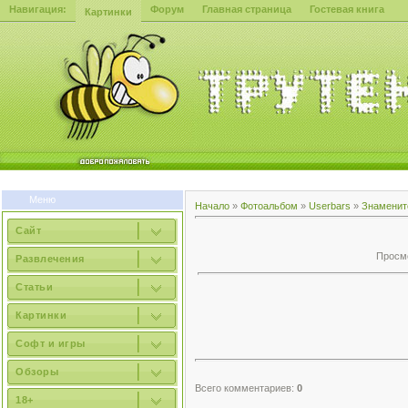
Навигация:
Форум
Главная страница
Гостевая книга
Картинки
Меню
Начало
»
Фотоальбом
»
Userbars
»
Знаменит
Сайт
Просмо
Развлечения
Статьи
Картинки
Софт и игры
Обзоры
Всего комментариев:
0
18+