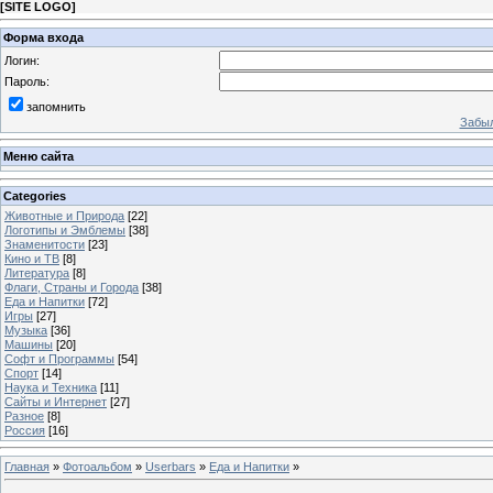
[
SITE LOGO
]
Форма входа
Логин:
Пароль:
запомнить
Забыл
Меню сайта
Categories
Животные и Природа
[22]
Логотипы и Эмблемы
[38]
Знаменитости
[23]
Кино и ТВ
[8]
Литература
[8]
Флаги, Страны и Города
[38]
Еда и Напитки
[72]
Игры
[27]
Музыка
[36]
Машины
[20]
Софт и Программы
[54]
Спорт
[14]
Наука и Техника
[11]
Сайты и Интернет
[27]
Разное
[8]
Россия
[16]
Главная
»
Фотоальбом
»
Userbars
»
Еда и Напитки
»