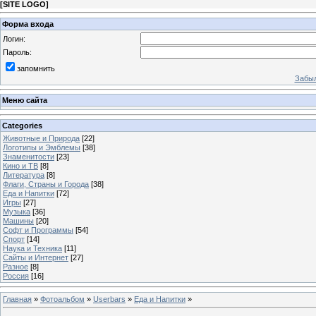
[
SITE LOGO
]
Форма входа
Логин:
Пароль:
запомнить
Забыл
Меню сайта
Categories
Животные и Природа
[22]
Логотипы и Эмблемы
[38]
Знаменитости
[23]
Кино и ТВ
[8]
Литература
[8]
Флаги, Страны и Города
[38]
Еда и Напитки
[72]
Игры
[27]
Музыка
[36]
Машины
[20]
Софт и Программы
[54]
Спорт
[14]
Наука и Техника
[11]
Сайты и Интернет
[27]
Разное
[8]
Россия
[16]
Главная
»
Фотоальбом
»
Userbars
»
Еда и Напитки
»