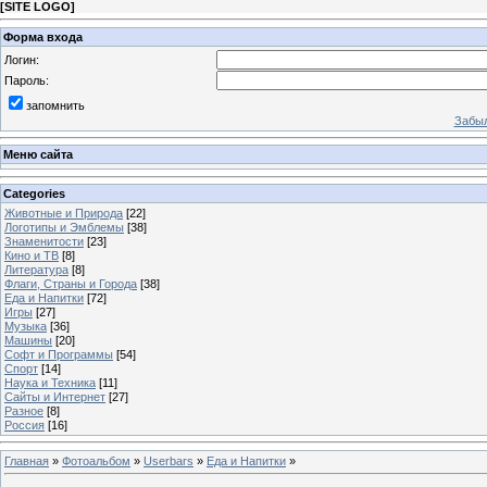
[
SITE LOGO
]
Форма входа
Логин:
Пароль:
запомнить
Забыл
Меню сайта
Categories
Животные и Природа
[22]
Логотипы и Эмблемы
[38]
Знаменитости
[23]
Кино и ТВ
[8]
Литература
[8]
Флаги, Страны и Города
[38]
Еда и Напитки
[72]
Игры
[27]
Музыка
[36]
Машины
[20]
Софт и Программы
[54]
Спорт
[14]
Наука и Техника
[11]
Сайты и Интернет
[27]
Разное
[8]
Россия
[16]
Главная
»
Фотоальбом
»
Userbars
»
Еда и Напитки
»