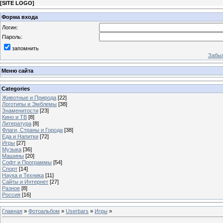
[
SITE LOGO
]
Форма входа
Логин:
Пароль:
запомнить
Забыл
Меню сайта
Categories
Животные и Природа
[22]
Логотипы и Эмблемы
[38]
Знаменитости
[23]
Кино и ТВ
[8]
Литература
[8]
Флаги, Страны и Города
[38]
Еда и Напитки
[72]
Игры
[27]
Музыка
[36]
Машины
[20]
Софт и Программы
[54]
Спорт
[14]
Наука и Техника
[11]
Сайты и Интернет
[27]
Разное
[8]
Россия
[16]
Главная
»
Фотоальбом
»
Userbars
»
Игры
»