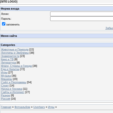
[
SITE LOGO
]
Форма входа
Логин:
Пароль:
запомнить
Забыл
Меню сайта
Categories
Животные и Природа
[22]
Логотипы и Эмблемы
[38]
Знаменитости
[23]
Кино и ТВ
[8]
Литература
[8]
Флаги, Страны и Города
[38]
Еда и Напитки
[72]
Игры
[27]
Музыка
[36]
Машины
[20]
Софт и Программы
[54]
Спорт
[14]
Наука и Техника
[11]
Сайты и Интернет
[27]
Разное
[8]
Россия
[16]
Главная
»
Фотоальбом
»
Userbars
»
Игры
»