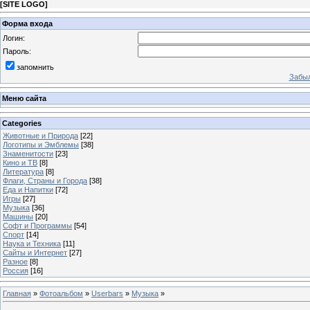
[
SITE LOGO
]
Форма входа
Логин:
Пароль:
запомнить
Забыл
Меню сайта
Categories
Животные и Природа
[22]
Логотипы и Эмблемы
[38]
Знаменитости
[23]
Кино и ТВ
[8]
Литература
[8]
Флаги, Страны и Города
[38]
Еда и Напитки
[72]
Игры
[27]
Музыка
[36]
Машины
[20]
Софт и Программы
[54]
Спорт
[14]
Наука и Техника
[11]
Сайты и Интернет
[27]
Разное
[8]
Россия
[16]
Главная
»
Фотоальбом
»
Userbars
»
Музыка
»