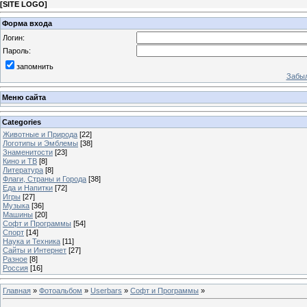
[
SITE LOGO
]
Форма входа
Логин:
Пароль:
запомнить
Забыл
Меню сайта
Categories
Животные и Природа
[22]
Логотипы и Эмблемы
[38]
Знаменитости
[23]
Кино и ТВ
[8]
Литература
[8]
Флаги, Страны и Города
[38]
Еда и Напитки
[72]
Игры
[27]
Музыка
[36]
Машины
[20]
Софт и Программы
[54]
Спорт
[14]
Наука и Техника
[11]
Сайты и Интернет
[27]
Разное
[8]
Россия
[16]
Главная
»
Фотоальбом
»
Userbars
»
Софт и Программы
»