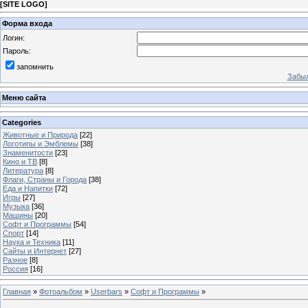
[
SITE LOGO
]
Форма входа
Логин:
Пароль:
запомнить
Забыл
Меню сайта
Categories
Животные и Природа
[22]
Логотипы и Эмблемы
[38]
Знаменитости
[23]
Кино и ТВ
[8]
Литература
[8]
Флаги, Страны и Города
[38]
Еда и Напитки
[72]
Игры
[27]
Музыка
[36]
Машины
[20]
Софт и Программы
[54]
Спорт
[14]
Наука и Техника
[11]
Сайты и Интернет
[27]
Разное
[8]
Россия
[16]
Главная
»
Фотоальбом
»
Userbars
»
Софт и Программы
»