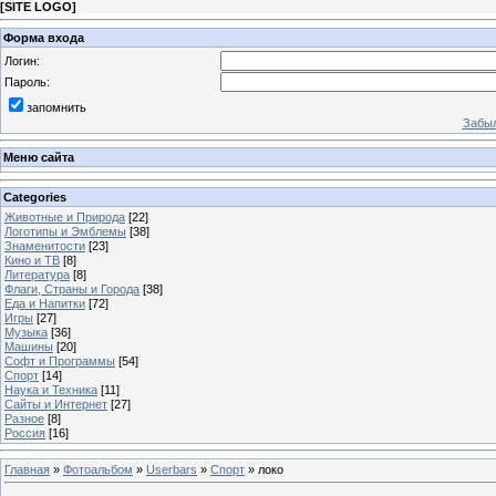
[
SITE LOGO
]
Форма входа
Логин:
Пароль:
запомнить
Забыл
Меню сайта
Categories
Животные и Природа
[22]
Логотипы и Эмблемы
[38]
Знаменитости
[23]
Кино и ТВ
[8]
Литература
[8]
Флаги, Страны и Города
[38]
Еда и Напитки
[72]
Игры
[27]
Музыка
[36]
Машины
[20]
Софт и Программы
[54]
Спорт
[14]
Наука и Техника
[11]
Сайты и Интернет
[27]
Разное
[8]
Россия
[16]
Главная
»
Фотоальбом
»
Userbars
»
Спорт
» локо