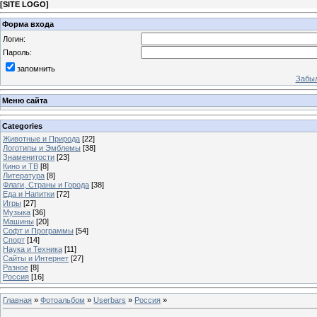
[
SITE LOGO
]
Форма входа
Логин:
Пароль:
запомнить
Забыл
Меню сайта
Categories
Животные и Природа
[22]
Логотипы и Эмблемы
[38]
Знаменитости
[23]
Кино и ТВ
[8]
Литература
[8]
Флаги, Страны и Города
[38]
Еда и Напитки
[72]
Игры
[27]
Музыка
[36]
Машины
[20]
Софт и Программы
[54]
Спорт
[14]
Наука и Техника
[11]
Сайты и Интернет
[27]
Разное
[8]
Россия
[16]
Главная
»
Фотоальбом
»
Userbars
»
Россия
»