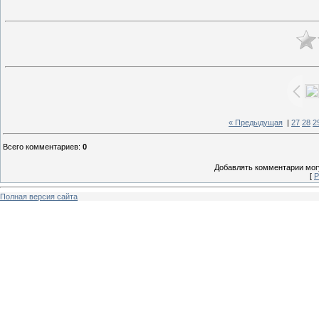
« Предыдущая
|
27
28
2
Всего комментариев
:
0
Добавлять комментарии могу
[
Р
Полная версия сайта