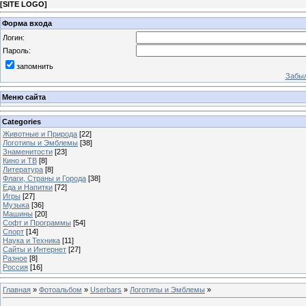
[
SITE LOGO
]
Форма входа
Логин:
Пароль:
запомнить
Забыл
Меню сайта
Categories
Животные и Природа
[22]
Логотипы и Эмблемы
[38]
Знаменитости
[23]
Кино и ТВ
[8]
Литература
[8]
Флаги, Страны и Города
[38]
Еда и Напитки
[72]
Игры
[27]
Музыка
[36]
Машины
[20]
Софт и Программы
[54]
Спорт
[14]
Наука и Техника
[11]
Сайты и Интернет
[27]
Разное
[8]
Россия
[16]
Главная
»
Фотоальбом
»
Userbars
»
Логотипы и Эмблемы
»