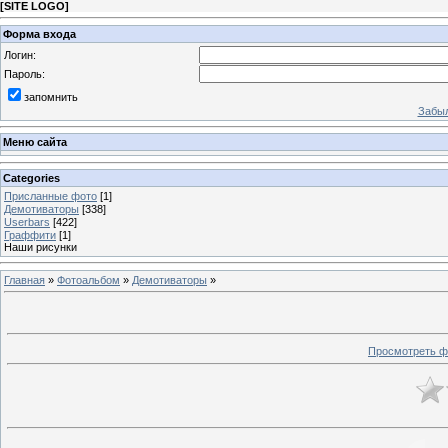
[
SITE LOGO
]
Форма входа
Логин:
Пароль:
запомнить
Забыл
Меню сайта
Categories
Присланные фото
[1]
Демотиваторы
[338]
Userbars
[422]
Граффити
[1]
Наши рисунки
Главная
»
Фотоальбом
»
Демотиваторы
»
Просмотреть ф