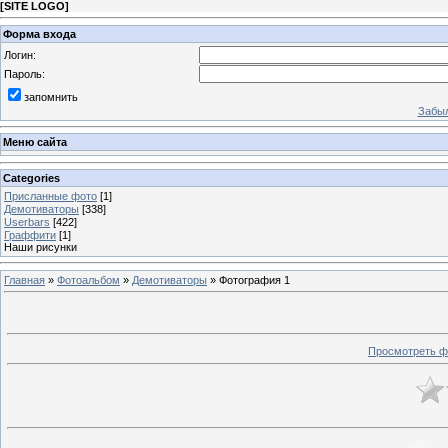
[
SITE LOGO
]
Форма входа
Логин:
Пароль:
запомнить
Забыл
Меню сайта
Categories
Присланные фото
[1]
Демотиваторы
[338]
Userbars
[422]
Граффити
[1]
Наши рисунки
Главная
»
Фотоальбом
»
Демотиваторы
» Фотография 1
Просмотреть ф