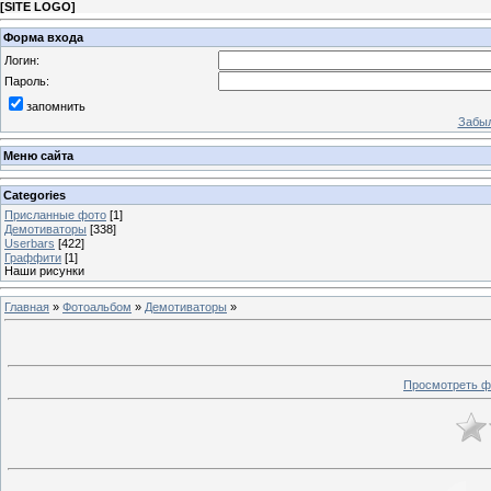
[
SITE LOGO
]
Форма входа
Логин:
Пароль:
запомнить
Забыл
Меню сайта
Categories
Присланные фото
[1]
Демотиваторы
[338]
Userbars
[422]
Граффити
[1]
Наши рисунки
Главная
»
Фотоальбом
»
Демотиваторы
»
Просмотреть ф