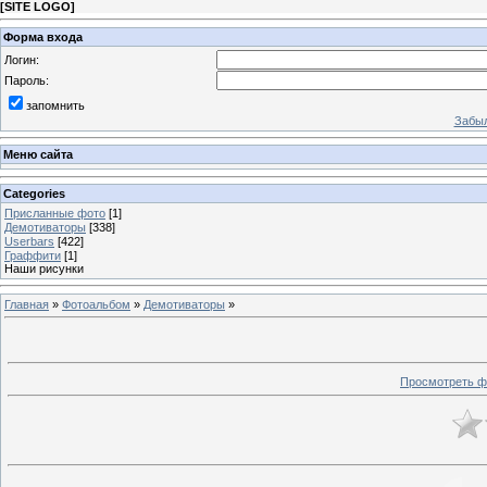
[
SITE LOGO
]
Форма входа
Логин:
Пароль:
запомнить
Забыл
Меню сайта
Categories
Присланные фото
[1]
Демотиваторы
[338]
Userbars
[422]
Граффити
[1]
Наши рисунки
Главная
»
Фотоальбом
»
Демотиваторы
»
Просмотреть ф