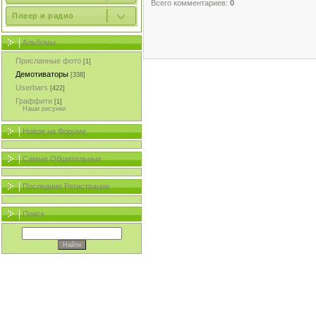
Всего комментариев:
0
Плеер и радио
Альбомы
Присланные фото
[1]
Демотиваторы
[338]
Userbars
[422]
Граффити
[1]
Наши рисунки
Новое на Форуме
Самые Общительные
Последние Регистрации
Поиск