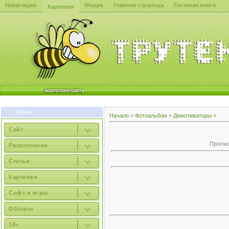
Навигация:
Форум
Главная страница
Гостевая книга
Картинки
Меню
Начало
»
Фотоальбом
»
Демотиваторы
»
Сайт
Просмот
Развлечения
Статьи
Картинки
Софт и игры
Обзоры
18+