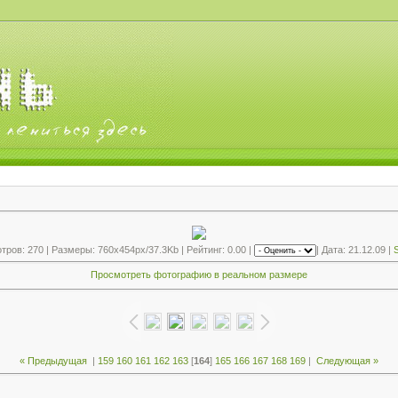
ров: 270 | Размеры: 760x454px/37.3Kb | Рейтинг: 0.00 |
| Дата: 21.12.09 |
S
Просмотреть фотографию в реальном размере
« Предыдущая
|
159
160
161
162
163
[
164
]
165
166
167
168
169
|
Следующая »