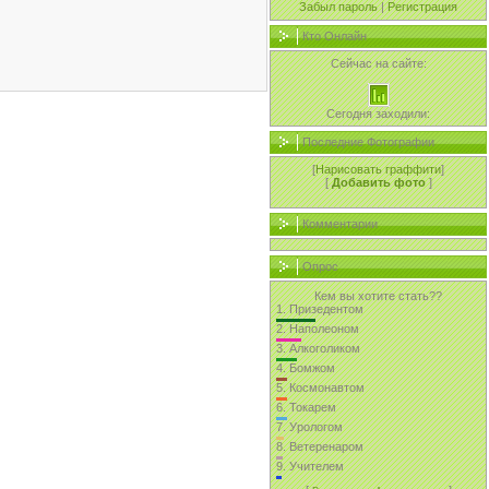
Забыл пароль
|
Регистрация
Кто Онлайн
Сейчас на сайте:
Сегодня заходили:
Последние Фотографии
[
Нарисовать граффити
]
[
Добавить фото
]
Комментарии
Опрос
Кем вы хотите стать??
1.
Призедентом
2.
Наполеоном
3.
Алкоголиком
4.
Бомжом
5.
Космонавтом
6.
Токарем
7.
Урологом
8.
Ветеренаром
9.
Учителем