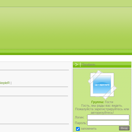
Профиль
tepleR
|
Группа:
Гости
Гость, мы рады вас видеть.
Пожалуйста зарегистрируйтесь или
авторизуйтесь!
Логин:
Пароль:
запомнить