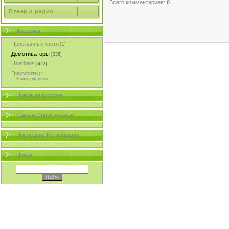
Всего комментариев:
0
Плеер и радио
Альбомы
Присланные фото
[1]
Демотиваторы
[338]
Userbars
[422]
Граффити
[1]
Наши рисунки
Новое на Форуме
Самые Общительные
Последние Регистрации
Поиск