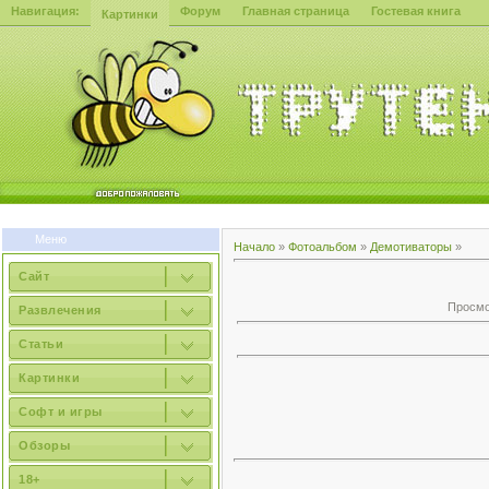
Навигация:
Форум
Главная страница
Гостевая книга
Картинки
Меню
Начало
»
Фотоальбом
»
Демотиваторы
»
Сайт
Просмот
Развлечения
Статьи
Картинки
Софт и игры
Обзоры
18+