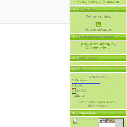
Забыл пароль
|
Регистрация
Кто Онлайн
Сейчас на сайте:
Сегодня заходили:
Последние Фотографии
[
Нарисовать граффити
]
[
Добавить фото
]
Комментарии
Опрос
Любимая ОС
1.
Windows
2.
Linux
3.
Mac OS
4.
Другая
[
·
]
Результаты
Архив опросов
Всего ответов:
9
Статистика