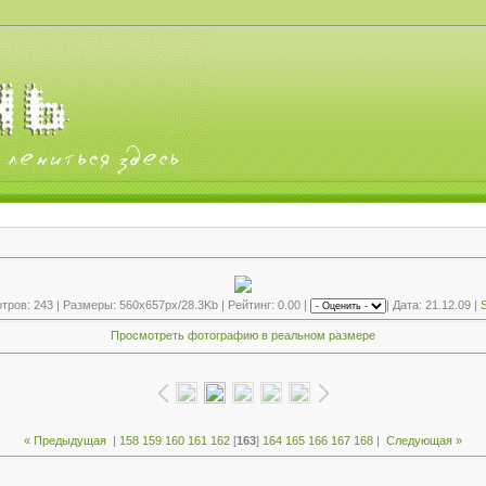
ров: 243 | Размеры: 560x657px/28.3Kb | Рейтинг: 0.00 |
| Дата: 21.12.09 |
S
Просмотреть фотографию в реальном размере
« Предыдущая
|
158
159
160
161
162
[
163
]
164
165
166
167
168
|
Следующая »