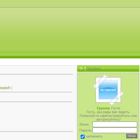
Профиль
tepleR
|
Группа:
Гости
Гость, мы рады вас видеть.
Пожалуйста зарегистрируйтесь или
авторизуйтесь!
Логин:
Пароль:
запомнить