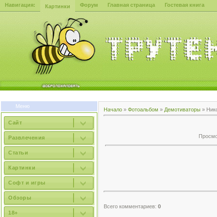
Навигация:
Форум
Главная страница
Гостевая книга
Картинки
Меню
Начало
»
Фотоальбом
»
Демотиваторы
» Ник
Сайт
Просмот
Развлечения
Статьи
Картинки
Софт и игры
Обзоры
Всего комментариев:
0
18+