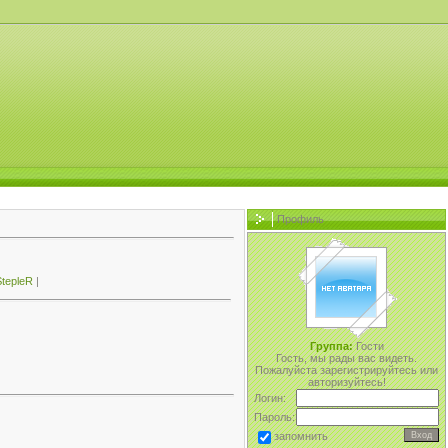
Профиль
tepleR
|
Группа:
Гости
Гость, мы рады вас видеть.
Пожалуйста зарегистрируйтесь или
авторизуйтесь!
Логин:
Пароль:
запомнить