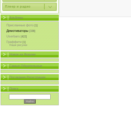
Плеер и радио
Альбомы
Присланные фото
[1]
Демотиваторы
[338]
Userbars
[422]
Граффити
[1]
Наши рисунки
Новое на Форуме
Самые Общительные
Последние Регистрации
Поиск