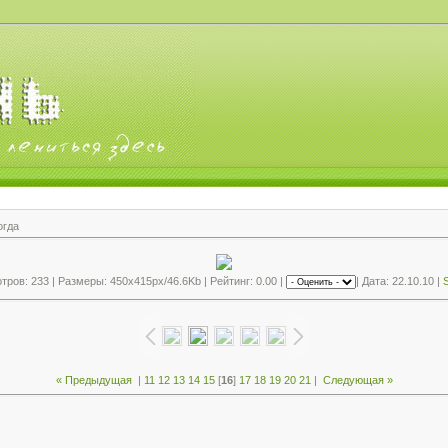
огда
ров: 233 | Размеры: 450x415px/46.6Kb | Рейтинг: 0.00 |
| Дата: 22.10.10 |
S
« Предыдущая
|
11
12
13
14
15
[
16
]
17
18
19
20
21
|
Следующая »