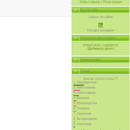
Забыл пароль
|
Регистрация
Кто Онлайн
Сейчас на сайте:
Сегодня заходили:
Последние Фотографии
[
Нарисовать граффити
]
[
Добавить фото
]
Комментарии
Опрос
Кем вы хотите стать??
1.
Призедентом
2.
Наполеоном
3.
Алкоголиком
4.
Бомжом
5.
Космонавтом
6.
Токарем
7.
Урологом
8.
Ветеренаром
9.
Учителем