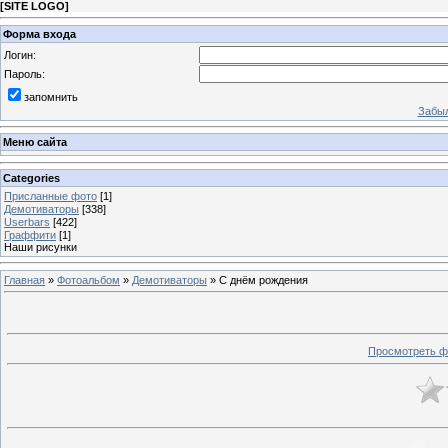
[
SITE LOGO
]
Форма входа
Логин:
Пароль:
запомнить
Забыл
Меню сайта
Categories
Присланные фото
[1]
Демотиваторы
[338]
Userbars
[422]
Граффити
[1]
Наши рисунки
Главная
»
Фотоальбом
»
Демотиваторы
» С днём рождения
Просмотреть ф