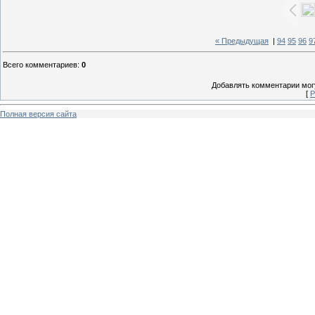
« Предыдущая
|
94
95
96
9
Всего комментариев
:
0
Добавлять комментарии могу
[
Р
Полная версия сайта