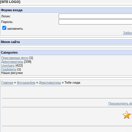
[
SITE LOGO
]
Форма входа
Логин:
Пароль:
запомнить
Забыл
Меню сайта
Categories
Присланные фото
[1]
Демотиваторы
[338]
Userbars
[422]
Граффити
[1]
Наши рисунки
Главная
»
Фотоальбом
»
Демотиваторы
» Тебе сюда
Просмотреть ф