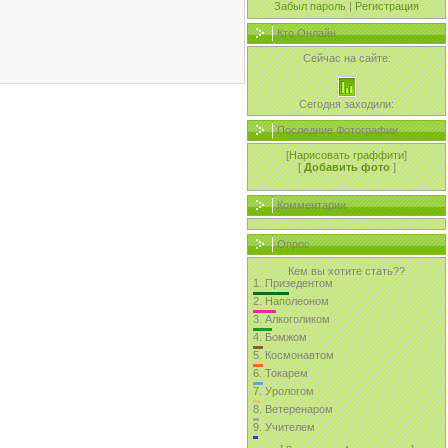
Забыл пароль
|
Регистрация
Кто Онлайн
Сейчас на сайте:
Сегодня заходили:
Последние Фотографии
[
Нарисовать граффити
]
[
Добавить фото
]
Комментарии
Опрос
Кем вы хотите стать??
1.
Призедентом
2.
Наполеоном
3.
Алкоголиком
4.
Бомжом
5.
Космонавтом
6.
Токарем
7.
Урологом
8.
Ветеренаром
9.
Учителем