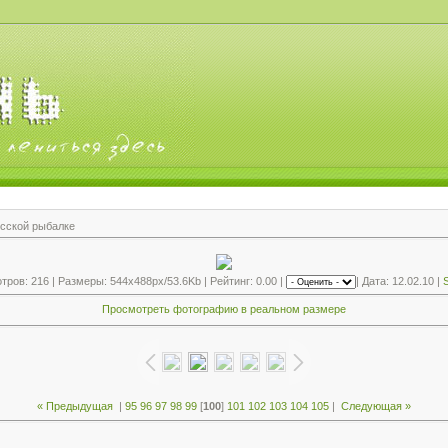
усской рыбалке
ров: 216 | Размеры: 544x488px/53.6Kb | Рейтинг: 0.00 |
| Дата: 12.02.10 |
S
Просмотреть фотографию в реальном размере
« Предыдущая
|
95
96
97
98
99
[
100
]
101
102
103
104
105
|
Следующая »