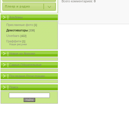
Всего комментариев:
0
Плеер и радио
Альбомы
Присланные фото
[1]
Демотиваторы
[338]
Userbars
[422]
Граффити
[1]
Наши рисунки
Новое на Форуме
Самые Общительные
Последние Регистрации
Поиск