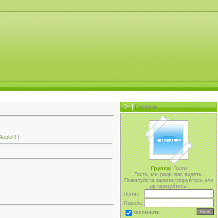
Профиль
tepleR
|
Группа:
Гости
Гость, мы рады вас видеть.
Пожалуйста зарегистрируйтесь или
авторизуйтесь!
Логин:
Пароль:
запомнить