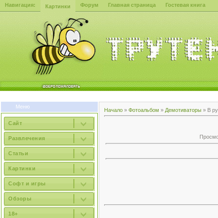
Навигация:
Форум
Главная страница
Гостевая книга
Картинки
Меню
Начало
»
Фотоальбом
»
Демотиваторы
» В р
Сайт
Просмот
Развлечения
Статьи
Картинки
Софт и игры
Обзоры
18+