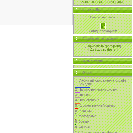
Забыл пароль
|
Регистрация
Кто Онлайн
Сейчас на сайте:
Сегодня заходили:
Последние Фотографии
[
Нарисовать граффити
]
[
Добавить фото
]
Комментарии
Опрос
Любимый жанр кинематографа
1.
Комедия
2.
Приключенческий фильм
3.
Эротика
4.
Порнография
5.
Художественный фильм
6.
Реклама
7.
Мелодрама
8.
Боевик
9.
Сериал
10.
Документальный фильм