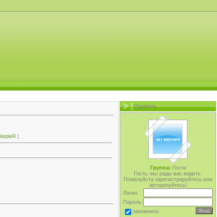
Профиль
tepleR
|
Группа:
Гости
Гость, мы рады вас видеть.
Пожалуйста зарегистрируйтесь или
авторизуйтесь!
Логин:
Пароль:
запомнить