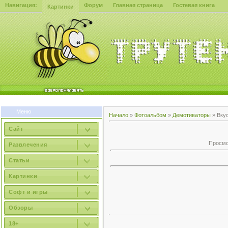
Навигация:
Форум
Главная страница
Гостевая книга
Картинки
Меню
Начало
»
Фотоальбом
»
Демотиваторы
» Вку
Сайт
Просмот
Развлечения
Статьи
Картинки
Софт и игры
Обзоры
18+