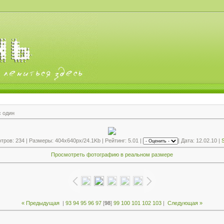
с один
ров: 234 | Размеры: 404x640px/24.1Kb | Рейтинг: 5.01 |
| Дата: 12.02.10 |
S
Просмотреть фотографию в реальном размере
« Предыдущая
|
93
94
95
96
97
[
98
]
99
100
101
102
103
|
Следующая »