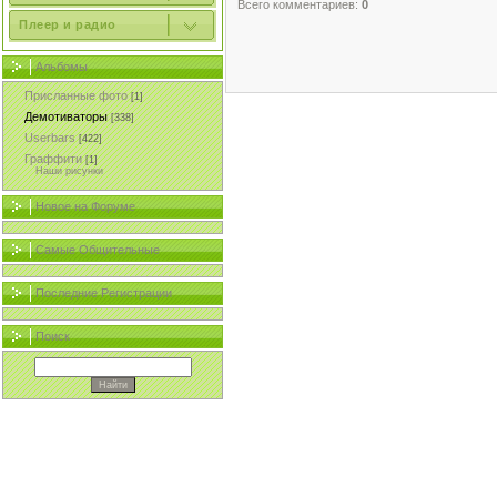
Всего комментариев:
0
Плеер и радио
Альбомы
Присланные фото
[1]
Демотиваторы
[338]
Userbars
[422]
Граффити
[1]
Наши рисунки
Новое на Форуме
Самые Общительные
Последние Регистрации
Поиск