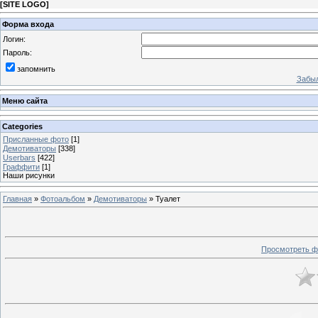
[
SITE LOGO
]
Форма входа
Логин:
Пароль:
запомнить
Забыл
Меню сайта
Categories
Присланные фото
[1]
Демотиваторы
[338]
Userbars
[422]
Граффити
[1]
Наши рисунки
Главная
»
Фотоальбом
»
Демотиваторы
» Туалет
Просмотреть ф