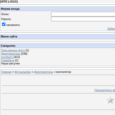
[
SITE LOGO
]
Форма входа
Логин:
Пароль:
запомнить
Забыл
Меню сайта
Categories
Присланные фото
[1]
Демотиваторы
[338]
Userbars
[422]
Граффити
[1]
Наши рисунки
Главная
»
Фотоальбом
»
Демотиваторы
» вентилятор
Просмотреть ф