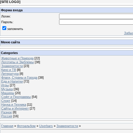
[
SITE LOGO
]
Форма входа
Логин:
Пароль:
запомнить
Забыл
Меню сайта
Categories
Животные и Природа
[22]
Логотипы и Эмблемы
[38]
Знаменитости
[23]
Кино и ТВ
[8]
Литература
[8]
Флаги, Страны и Города
[38]
Еда и Напитки
[72]
Игры
[27]
Музыка
[36]
Машины
[20]
Софт и Программы
[54]
Спорт
[14]
Наука и Техника
[11]
Сайты и Интернет
[27]
Разное
[8]
Россия
[16]
Главная
»
Фотоальбом
»
Userbars
»
Знаменитости
»