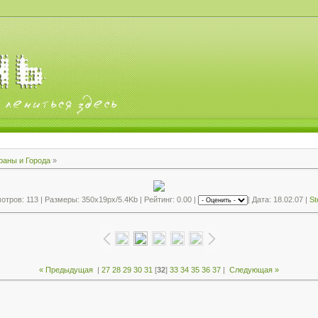
раны и Города
»
тров: 113 | Размеры: 350x19px/5.4Kb | Рейтинг: 0.00 |
| Дата: 18.02.07 |
St
« Предыдущая
|
27
28
29
30
31
[
32
]
33
34
35
36
37
|
Следующая »