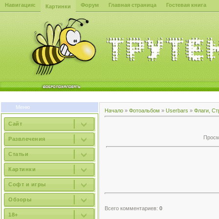
Навигация:
Форум
Главная страница
Гостевая книга
Картинки
Меню
Начало
»
Фотоальбом
»
Userbars
»
Флаги, Ст
Сайт
Просмо
Развлечения
Статьи
Картинки
Софт и игры
Обзоры
Всего комментариев:
0
18+