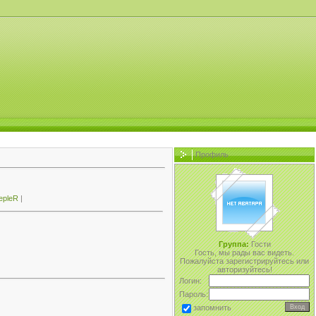
Профиль
epleR
|
Группа:
Гости
Гость, мы рады вас видеть.
Пожалуйста зарегистрируйтесь или
авторизуйтесь!
Логин:
Пароль:
запомнить