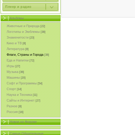
Плеер и радио
Альбомы
Животные и Природа
[22]
Логотипы и Эмблемы
[38]
Знаменитости
[23]
Кино и ТВ
[8]
Литература
[8]
Флаги, Страны и Города
[38]
Еда и Напитки
[72]
Игры
[27]
Музыка
[36]
Машины
[20]
Софт и Программы
[54]
Спорт
[14]
Наука и Техника
[11]
Сайты и Интернет
[27]
Разное
[8]
Россия
[16]
Новое на Форуме
Самые Общительные