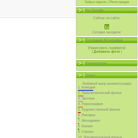
Забыл пароль
|
Регистрация
Кто Онлайн
Сейчас на сайте:
Сегодня заходили:
Последние Фотографии
[
Нарисовать граффити
]
[
Добавить фото
]
Комментарии
Опрос
Любимый жанр кинематографа
1.
Комедия
2.
Приключенческий фильм
3.
Эротика
4.
Порнография
5.
Художественный фильм
6.
Реклама
7.
Мелодрама
8.
Боевик
9.
Сериал
10.
Документальный фильм