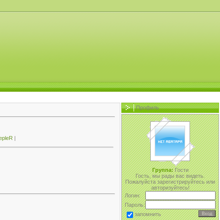
Профиль
epleR
|
Группа:
Гости
Гость, мы рады вас видеть.
Пожалуйста зарегистрируйтесь или
авторизуйтесь!
Логин:
Пароль:
запомнить