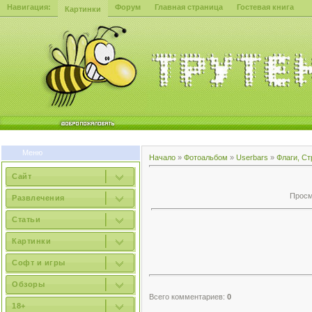
Навигация:
Форум
Главная страница
Гостевая книга
Картинки
Меню
Начало
»
Фотоальбом
»
Userbars
»
Флаги, Ст
Сайт
Просмо
Развлечения
Статьи
Картинки
Софт и игры
Обзоры
Всего комментариев:
0
18+