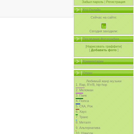
Забыл пароль
|
Регистрация
Кто Онлайн
Сейчас на сайте:
Сегодня заходили:
Последние Фотографии
[
Нарисовать граффити
]
[
Добавить фото
]
Комментарии
Опрос
Любимый жанр музыки
1.
Rap, R'n'B, hip-hop
2.
Меломан
3.
Панк
4.
Попса
5.
СКА, Рок
6.
Хаус
7.
Транс
8.
Металл
9.
Альтернатива
10.
Шансон