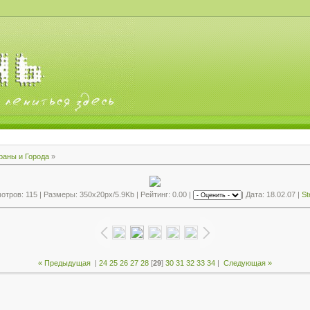
раны и Города
»
тров: 115 | Размеры: 350x20px/5.9Kb | Рейтинг: 0.00 |
| Дата: 18.02.07 |
St
« Предыдущая
|
24
25
26
27
28
[
29
]
30
31
32
33
34
|
Следующая »