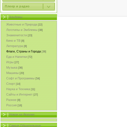
Плеер и радио
Альбомы
Животные и Природа
[22]
Логотипы и Эмблемы
[38]
Знаменитости
[23]
Кино и ТВ
[8]
Литература
[8]
Флаги, Страны и Города
[38]
Еда и Напитки
[72]
Игры
[27]
Музыка
[36]
Машины
[20]
Софт и Программы
[54]
Спорт
[14]
Наука и Техника
[11]
Сайты и Интернет
[27]
Разное
[8]
Россия
[16]
Новое на Форуме
Самые Общительные