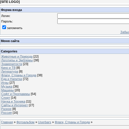
[
SITE LOGO
]
Форма входа
Логин:
Пароль:
запомнить
Забыл
Меню сайта
Categories
Животные и Природа
[22]
Логотипы и Эмблемы
[38]
Знаменитости
[23]
Кино и ТВ
[8]
Литература
[8]
Флаги, Страны и Города
[38]
Еда и Напитки
[72]
Игры
[27]
Музыка
[36]
Машины
[20]
Софт и Программы
[54]
Спорт
[14]
Наука и Техника
[11]
Сайты и Интернет
[27]
Разное
[8]
Россия
[16]
Главная
»
Фотоальбом
»
Userbars
»
Флаги, Страны и Города
»