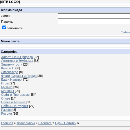
[
SITE LOGO
]
Форма входа
Логин:
Пароль:
запомнить
Забыл
Меню сайта
Categories
Животные и Природа
[22]
Логотипы и Эмблемы
[38]
Знаменитости
[23]
Кино и ТВ
[8]
Литература
[8]
Флаги, Страны и Города
[38]
Еда и Напитки
[72]
Игры
[27]
Музыка
[36]
Машины
[20]
Софт и Программы
[54]
Спорт
[14]
Наука и Техника
[11]
Сайты и Интернет
[27]
Разное
[8]
Россия
[16]
Главная
»
Фотоальбом
»
Userbars
»
Еда и Напитки
»