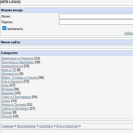
[
SITE LOGO
]
Форма входа
Логин:
Пароль:
запомнить
Забыл
Меню сайта
Categories
Животные и Природа
[22]
Логотипы и Эмблемы
[38]
Знаменитости
[23]
Кино и ТВ
[8]
Литература
[8]
Флаги, Страны и Города
[38]
Еда и Напитки
[72]
Игры
[27]
Музыка
[36]
Машины
[20]
Софт и Программы
[54]
Спорт
[14]
Наука и Техника
[11]
Сайты и Интернет
[27]
Разное
[8]
Россия
[16]
Главная
»
Фотоальбом
»
Userbars
»
Еда и Напитки
»