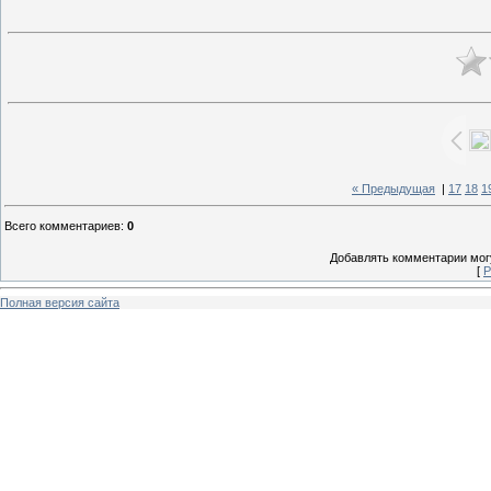
« Предыдущая
|
17
18
1
Всего комментариев
:
0
Добавлять комментарии могу
[
Р
Полная версия сайта