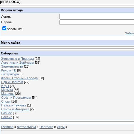
[
SITE LOGO
]
Форма входа
Логин:
Пароль:
запомнить
Забыл
Меню сайта
Categories
Животные и Природа
[22]
Логотипы и Эмблемы
[38]
Знаменитости
[23]
Кино и ТВ
[8]
Литература
[8]
Флаги, Страны и Города
[38]
Еда и Напитки
[72]
Игры
[27]
Музыка
[36]
Машины
[20]
Софт и Программы
[54]
Спорт
[14]
Наука и Техника
[11]
Сайты и Интернет
[27]
Разное
[8]
Россия
[16]
Главная
»
Фотоальбом
»
Userbars
»
Игры
»