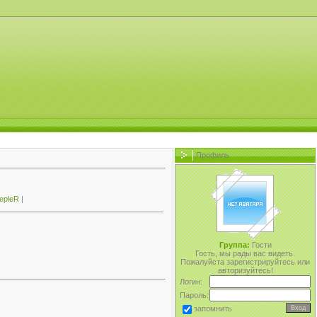
Профиль
epleR
|
Группа:
Гости
Гость, мы рады вас видеть.
Пожалуйста зарегистрируйтесь или
авторизуйтесь!
Логин:
Пароль:
запомнить