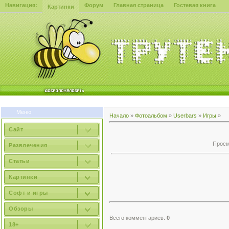
Навигация:
Форум
Главная страница
Гостевая книга
Картинки
Меню
Начало
»
Фотоальбом
»
Userbars
»
Игры
»
Сайт
Просмо
Развлечения
Статьи
Картинки
Софт и игры
Обзоры
Всего комментариев:
0
18+