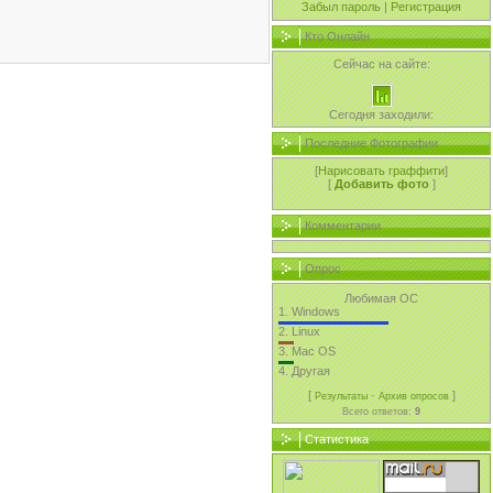
Забыл пароль
|
Регистрация
Кто Онлайн
Сейчас на сайте:
Сегодня заходили:
Последние Фотографии
[
Нарисовать граффити
]
[
Добавить фото
]
Комментарии
Опрос
Любимая ОС
1.
Windows
2.
Linux
3.
Mac OS
4.
Другая
[
·
]
Результаты
Архив опросов
Всего ответов:
9
Статистика