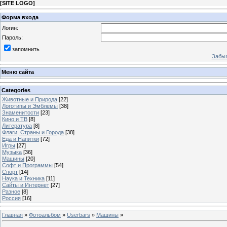
[
SITE LOGO
]
Форма входа
Логин:
Пароль:
запомнить
Забыл
Меню сайта
Categories
Животные и Природа
[22]
Логотипы и Эмблемы
[38]
Знаменитости
[23]
Кино и ТВ
[8]
Литература
[8]
Флаги, Страны и Города
[38]
Еда и Напитки
[72]
Игры
[27]
Музыка
[36]
Машины
[20]
Софт и Программы
[54]
Спорт
[14]
Наука и Техника
[11]
Сайты и Интернет
[27]
Разное
[8]
Россия
[16]
Главная
»
Фотоальбом
»
Userbars
»
Машины
»