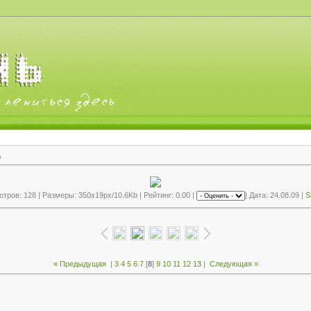
»
тров: 128 | Размеры: 350x19px/10.6Kb | Рейтинг: 0.00 |
| Дата: 24.08.09 |
S
« Предыдущая
|
3
4
5
6
7
[
8
]
9
10
11
12
13
|
Следующая »