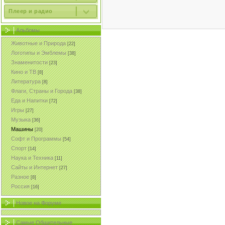
Плеер и радио
Альбомы
Животные и Природа
[22]
Логотипы и Эмблемы
[38]
Знаменитости
[23]
Кино и ТВ
[8]
Литература
[8]
Флаги, Страны и Города
[38]
Еда и Напитки
[72]
Игры
[27]
Музыка
[36]
Машины
[20]
Софт и Программы
[54]
Спорт
[14]
Наука и Техника
[11]
Сайты и Интернет
[27]
Разное
[8]
Россия
[16]
Новое на Форуме
Самые Общительные