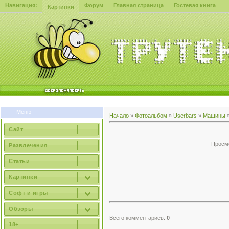
Навигация:
Форум
Главная страница
Гостевая книга
Картинки
Меню
Начало
»
Фотоальбом
»
Userbars
»
Машины
Сайт
Просмо
Развлечения
Статьи
Картинки
Софт и игры
Обзоры
Всего комментариев:
0
18+