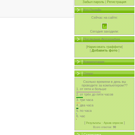
Забыл пароль
|
Регистрация
Кто Онлайн
Сейчас на сайте:
Сегодня заходили:
Последние Фотографии
[
Нарисовать граффити
]
[
Добавить фото
]
Комментарии
Опрос
Сколько времени в день вы
проводите за компьютером??
1.
от пяти и больше
2.
от трёх до пяти часов
3.
три часа
4.
два часа
5.
по часа
6.
час
[
·
]
Результаты
Архив опросов
Всего ответов:
90
Статистика