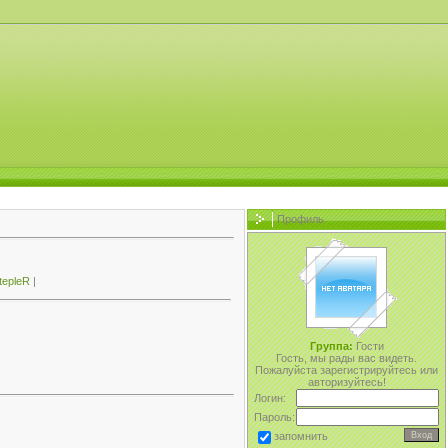
Профиль
tepleR
|
Группа:
Гости
Гость, мы рады вас видеть.
Пожалуйста зарегистрируйтесь или
авторизуйтесь!
Логин:
Пароль:
запомнить