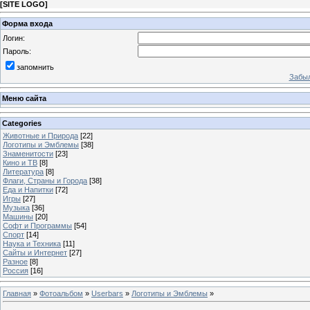
[
SITE LOGO
]
Форма входа
Логин:
Пароль:
запомнить
Забыл
Меню сайта
Categories
Животные и Природа
[22]
Логотипы и Эмблемы
[38]
Знаменитости
[23]
Кино и ТВ
[8]
Литература
[8]
Флаги, Страны и Города
[38]
Еда и Напитки
[72]
Игры
[27]
Музыка
[36]
Машины
[20]
Софт и Программы
[54]
Спорт
[14]
Наука и Техника
[11]
Сайты и Интернет
[27]
Разное
[8]
Россия
[16]
Главная
»
Фотоальбом
»
Userbars
»
Логотипы и Эмблемы
»