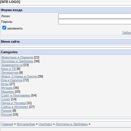
[
SITE LOGO
]
Форма входа
Логин:
Пароль:
запомнить
Забыл
Меню сайта
Categories
Животные и Природа
[22]
Логотипы и Эмблемы
[38]
Знаменитости
[23]
Кино и ТВ
[8]
Литература
[8]
Флаги, Страны и Города
[38]
Еда и Напитки
[72]
Игры
[27]
Музыка
[36]
Машины
[20]
Софт и Программы
[54]
Спорт
[14]
Наука и Техника
[11]
Сайты и Интернет
[27]
Разное
[8]
Россия
[16]
Главная
»
Фотоальбом
»
Userbars
»
Логотипы и Эмблемы
»