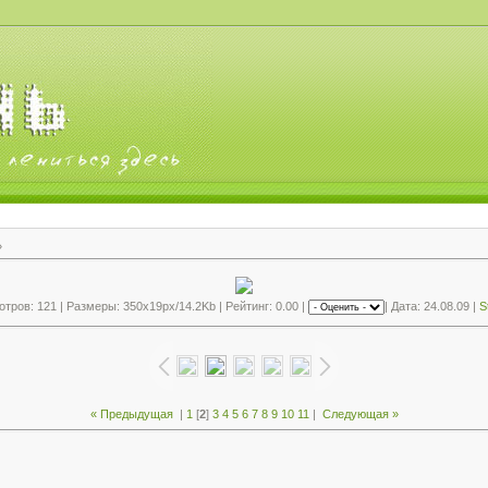
»
тров: 121 | Размеры: 350x19px/14.2Kb | Рейтинг: 0.00 |
| Дата: 24.08.09 |
S
« Предыдущая
|
1
[
2
]
3
4
5
6
7
8
9
10
11
|
Следующая »