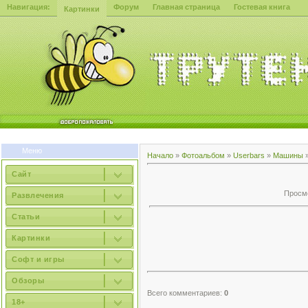
Навигация:
Форум
Главная страница
Гостевая книга
Картинки
Меню
Начало
»
Фотоальбом
»
Userbars
»
Машины
Сайт
Просмо
Развлечения
Статьи
Картинки
Софт и игры
Обзоры
Всего комментариев:
0
18+