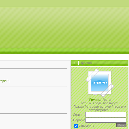
Профиль
tepleR
|
Группа:
Гости
Гость, мы рады вас видеть.
Пожалуйста зарегистрируйтесь или
авторизуйтесь!
Логин:
Пароль:
запомнить