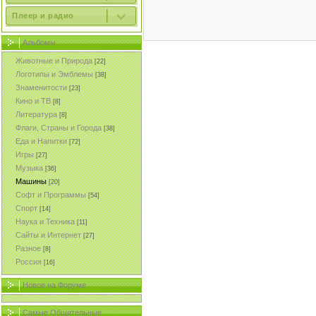
Плеер и радио
Альбомы
Животные и Природа
[22]
Логотипы и Эмблемы
[38]
Знаменитости
[23]
Кино и ТВ
[8]
Литература
[8]
Флаги, Страны и Города
[38]
Еда и Напитки
[72]
Игры
[27]
Музыка
[36]
Машины
[20]
Софт и Программы
[54]
Спорт
[14]
Наука и Техника
[11]
Сайты и Интернет
[27]
Разное
[8]
Россия
[16]
Новое на Форуме
Самые Общительные