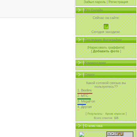
Забыл пароль
|
Регистрация
Кто Онлайн
Сейчас на сайте:
Сегодня заходили:
Последние Фотографии
[
Нарисовать граффити
]
[
Добавить фото
]
Комментарии
Опрос
Какой сотовой связью вы
пользуетесь??
1.
Beeline
2.
MTC
3.
MegaFon
4.
Другая
[
·
]
Результаты
Архив опросов
Всего ответов:
115
Статистика