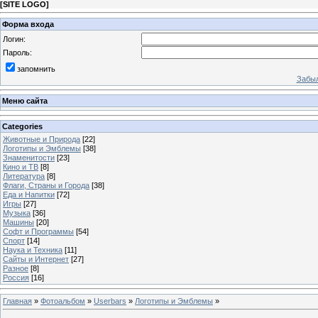
[
SITE LOGO
]
Форма входа
Логин:
Пароль:
запомнить
Забыл
Меню сайта
Categories
Животные и Природа
[22]
Логотипы и Эмблемы
[38]
Знаменитости
[23]
Кино и ТВ
[8]
Литература
[8]
Флаги, Страны и Города
[38]
Еда и Напитки
[72]
Игры
[27]
Музыка
[36]
Машины
[20]
Софт и Программы
[54]
Спорт
[14]
Наука и Техника
[11]
Сайты и Интернет
[27]
Разное
[8]
Россия
[16]
Главная
»
Фотоальбом
»
Userbars
»
Логотипы и Эмблемы
»