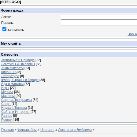
[
SITE LOGO
]
Форма входа
Логин:
Пароль:
запомнить
Забыл
Меню сайта
Categories
Животные и Природа
[22]
Логотипы и Эмблемы
[38]
Знаменитости
[23]
Кино и ТВ
[8]
Литература
[8]
Флаги, Страны и Города
[38]
Еда и Напитки
[72]
Игры
[27]
Музыка
[36]
Машины
[20]
Софт и Программы
[54]
Спорт
[14]
Наука и Техника
[11]
Сайты и Интернет
[27]
Разное
[8]
Россия
[16]
Главная
»
Фотоальбом
»
Userbars
»
Логотипы и Эмблемы
»